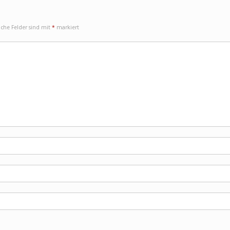
iche Felder sind mit
*
markiert