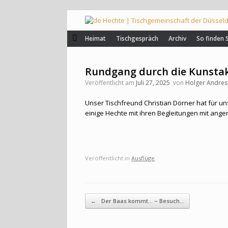
Zum
Inhalt
springen
Heimat
Tischgespräch
Archiv
So finden 
Rundgang durch die Kunsta
Veröffentlicht am
Juli 27, 2025
von
Holger Andres
Unser Tischfreund Christian Dörner hat für un
einige Hechte mit ihren Begleitungen mit ang
Veröffentlicht in
Ausflüge
.
Beitragsnavigation
←
Der Baas kommt… – Besuch…